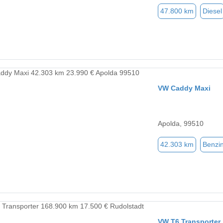
47.800 km
Diesel
VW Caddy Maxi
Apolda, 99510
42.303 km
Benzi
VW T6 Transporter