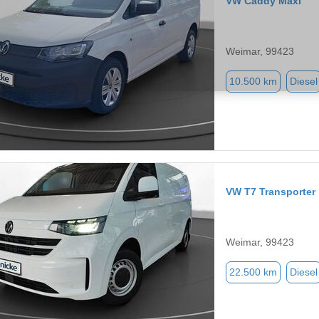
VW Caddy Maxi
Weimar, 99423
10.500 km
Diesel
VW T7 Transporter
Weimar, 99423
22.500 km
Diesel