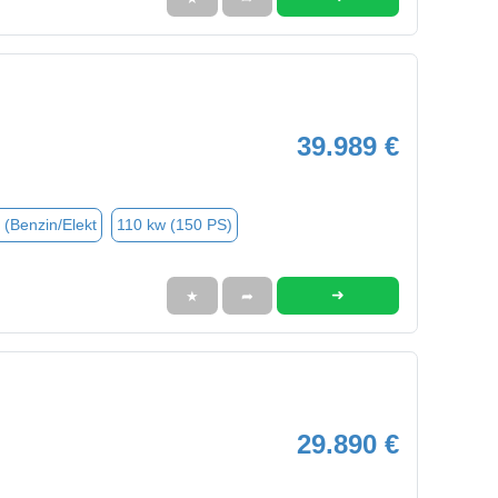
39.989 €
 (Benzin/Elekt
110 kw (150 PS)
➜
★
➦
29.890 €