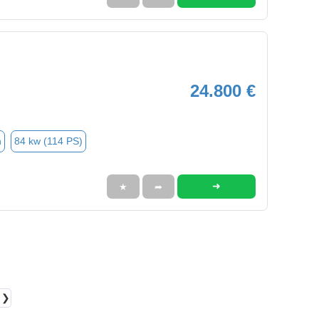
24.800 €
n
84 kw (114 PS)
➜
★
➦
❯❯