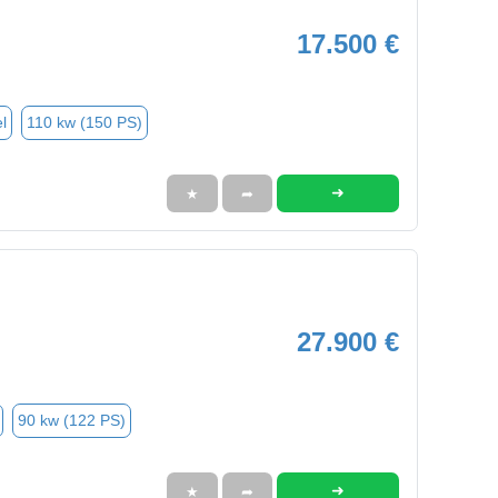
17.500 €
l
110 kw (150 PS)
➜
★
➦
27.900 €
90 kw (122 PS)
➜
★
➦