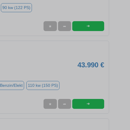
90 kw (122 PS)
➜
★
➦
43.990 €
(Benzin/Elekt
110 kw (150 PS)
➜
★
➦