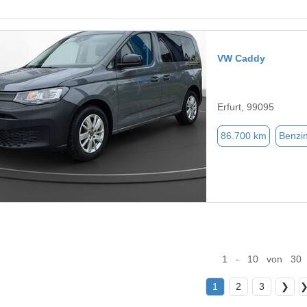
VW Caddy
Erfurt, 99095
86.700 km
Benzi
1 - 10 von 30
1
2
3
❯