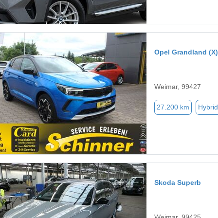
Opel Grandland (X)
Weimar, 99427
27.200 km
Hybrid
Skoda Superb
Weimar, 99425