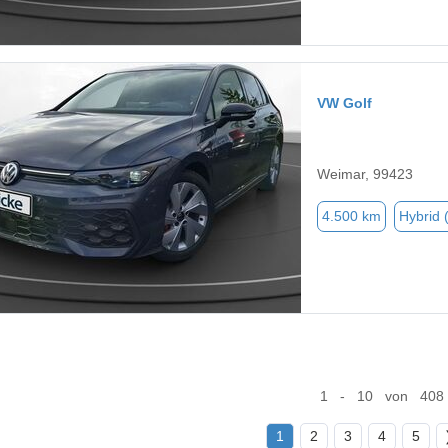
VW Golf
Weimar, 99423
4.500 km
Hybrid 
1 - 10 von 408
1
2
3
4
5