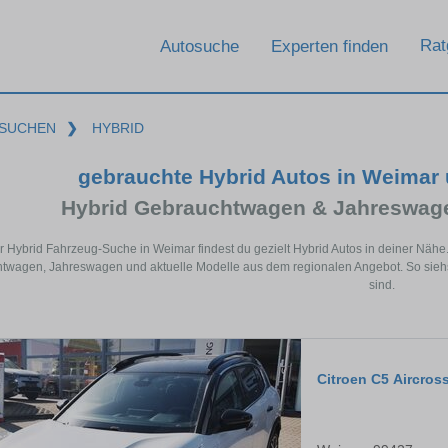
Rat
Autosuche
Experten finden
SUCHEN
❯
HYBRID
gebrauchte Hybrid Autos in Weimar
Hybrid Gebrauchtwagen & Jahreswage
er Hybrid Fahrzeug-Suche in Weimar findest du gezielt Hybrid Autos in deiner Näh
twagen, Jahreswagen und aktuelle Modelle aus dem regionalen Angebot. So siehst
sind.
Citroen C5 Aircros