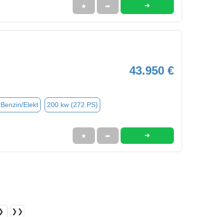
➜
★
➦
43.950 €
(Benzin/Elekt
200 kw (272 PS)
➜
★
➦
❯
❯❯