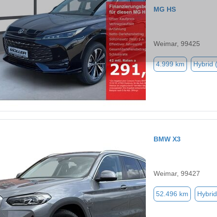
MG HS
Weimar, 99425
4.999 km
Hybrid 
BMW X3
Weimar, 99427
52.496 km
Hybrid