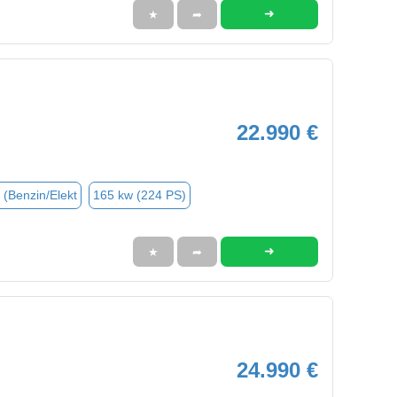
➜
★
➦
22.990 €
 (Benzin/Elekt
165 kw (224 PS)
➜
★
➦
24.990 €