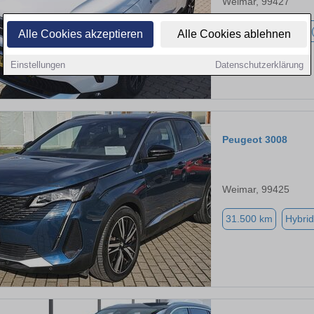
Weimar, 99427
5.000 km
Hybrid 
Alle Cookies akzeptieren
Alle Cookies ablehnen
Einstellungen
Datenschutzerklärung
Peugeot 3008
Weimar, 99425
31.500 km
Hybrid