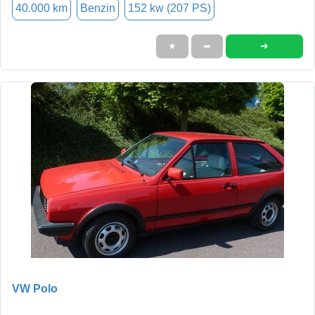
40.000 km
Benzin
152 kw (207 PS)
➜
★
➦
VW Polo