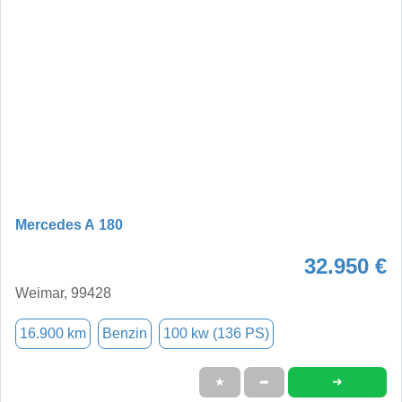
Mercedes A 180
32.950 €
Weimar, 99428
16.900 km
Benzin
100 kw (136 PS)
➜
★
➦