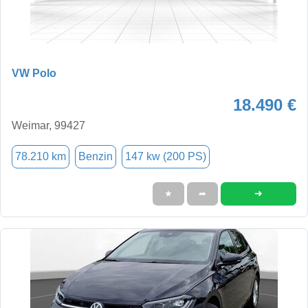
VW Polo
18.490 €
Weimar, 99427
78.210 km
Benzin
147 kw (200 PS)
➜
★
➦