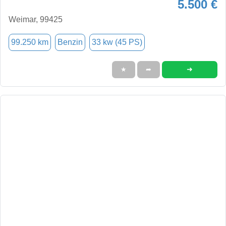
5.500 €
Weimar, 99425
99.250 km
Benzin
33 kw (45 PS)
➜
★
➦