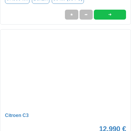
➜
★
➦
Citroen C3
12.990 €