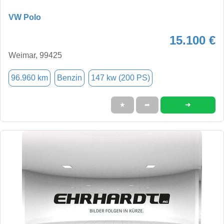
VW Polo
15.100 €
Weimar, 99425
96.960 km
Benzin
147 kw (200 PS)
➜
★
➦