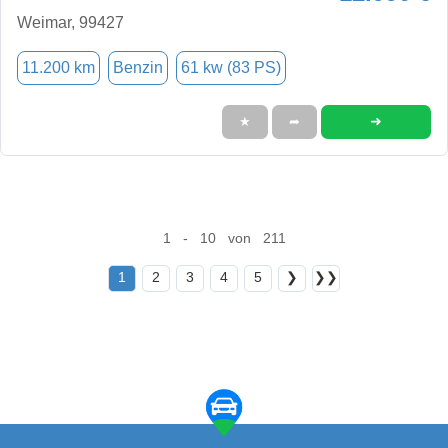
Weimar, 99427
11.200 km
Benzin
61 kw (83 PS)
➜
★
➦
1 - 10 von 211
1
2
3
4
5
❯
❯❯