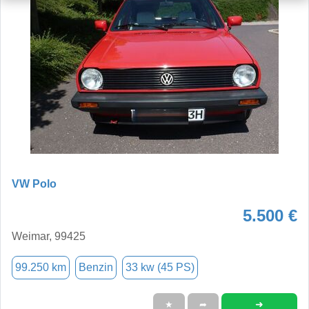
VW Polo
5.500 €
Weimar, 99425
99.250 km
Benzin
33 kw (45 PS)
➜
★
➦