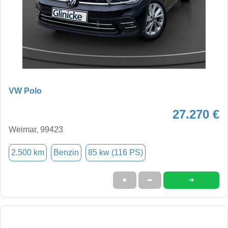
VW Polo
27.270 €
Weimar, 99423
2.500 km
Benzin
85 kw (116 PS)
➜
★
➦