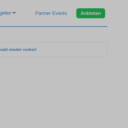
geber
Partner Events
Anbieten
bald wieder vorbei!