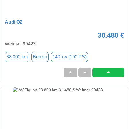
Audi Q2
30.480 €
Weimar, 99423
38.000 km
Benzin
140 kw (190 PS)
➜
★
➦