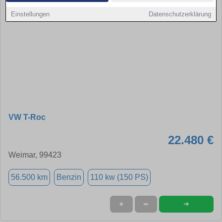
Einstellungen
Datenschutzerklärung
VW T-Roc
22.480 €
Weimar, 99423
56.500 km
Benzin
110 kw (150 PS)
➜
★
➦