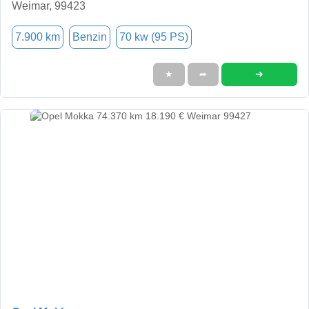
Weimar, 99423
7.900 km
Benzin
70 kw (95 PS)
➜
★
➦