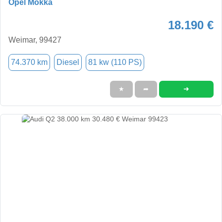
Opel Mokka
18.190 €
Weimar, 99427
74.370 km
Diesel
81 kw (110 PS)
➜
★
➦