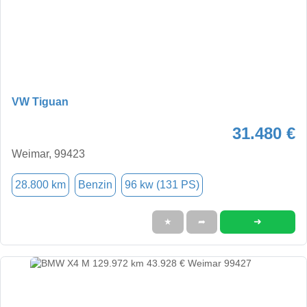
VW Tiguan
31.480 €
Weimar, 99423
28.800 km
Benzin
96 kw (131 PS)
➜
★
➦