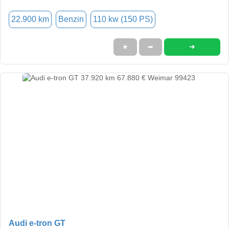
22.900 km
Benzin
110 kw (150 PS)
➜
★
➦
Audi e-tron GT