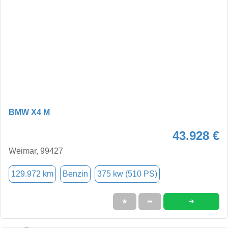
BMW X4 M
43.928 €
Weimar, 99427
129.972 km
Benzin
375 kw (510 PS)
➜
★
➦