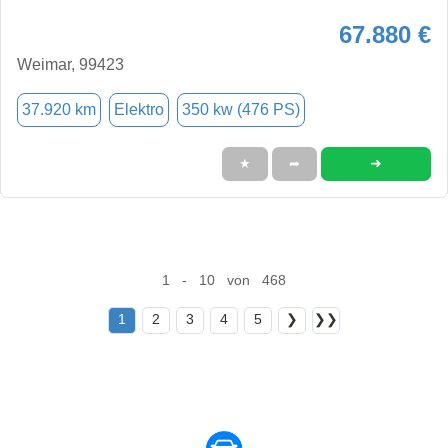
67.880 €
Weimar, 99423
37.920 km
Elektro
350 kw (476 PS)
➜
★
➦
1 - 10 von 468
1
2
3
4
5
❯
❯❯