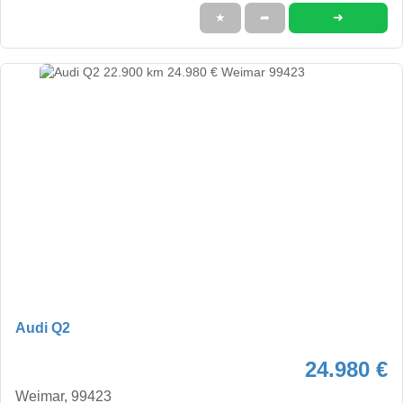
➜
★
➦
Audi Q2
24.980 €
Weimar, 99423