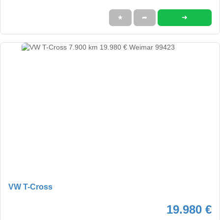
➜
★
➦
VW T-Cross
19.980 €