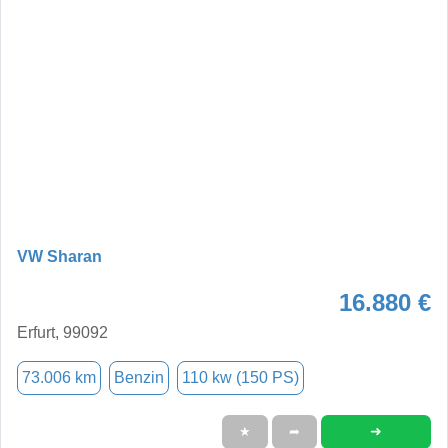
VW Sharan
16.880 €
Erfurt, 99092
73.006 km
Benzin
110 kw (150 PS)
➜
★
➦