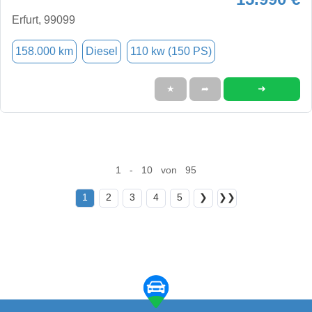
Erfurt, 99099
158.000 km
Diesel
110 kw (150 PS)
➜
★
➦
1 - 10 von 95
1
2
3
4
5
❯
❯❯