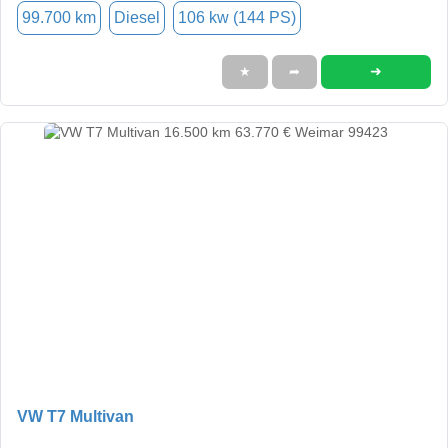
99.700 km
Diesel
106 kw (144 PS)
➜
★
➦
VW T7 Multivan