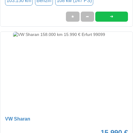
103.150 km
Benzin
108 kw (147 PS)
➜
★
➦
VW Sharan
15.990 €