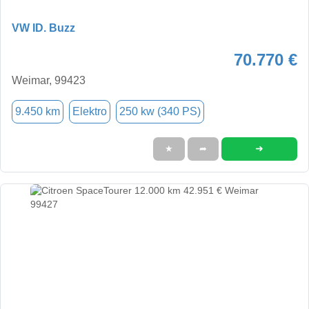
VW ID. Buzz
70.770 €
Weimar, 99423
9.450 km
Elektro
250 kw (340 PS)
➜
★
➦