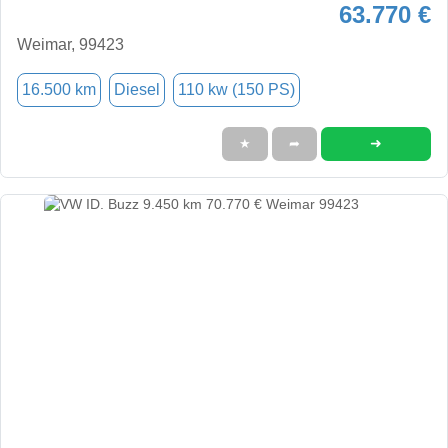
63.770 €
Weimar, 99423
16.500 km
Diesel
110 kw (150 PS)
➜
★
➦