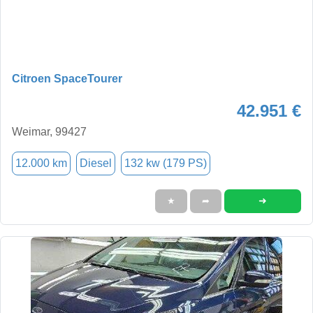
Citroen SpaceTourer
42.951 €
Weimar, 99427
12.000 km
Diesel
132 kw (179 PS)
➜
★
➦