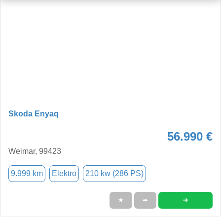
Skoda Enyaq
56.990 €
Weimar, 99423
9.999 km
Elektro
210 kw (286 PS)
➜
★
➦