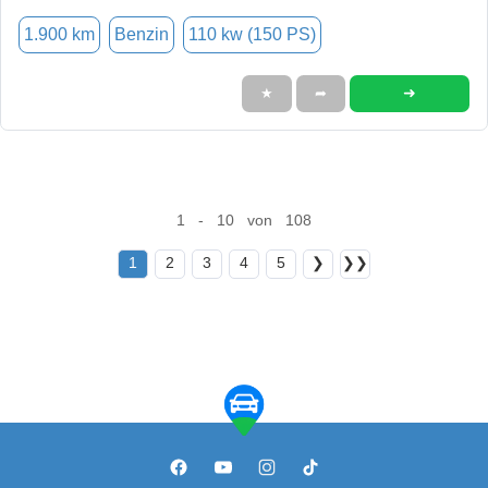
1.900 km
Benzin
110 kw (150 PS)
➜
★
➦
1 - 10 von 108
1
2
3
4
5
❯
❯❯