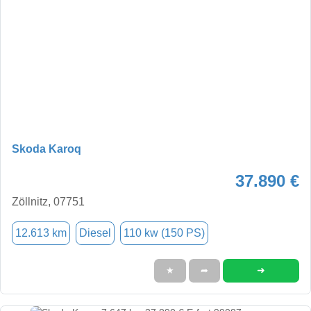
Skoda Karoq
37.890 €
Zöllnitz, 07751
12.613 km
Diesel
110 kw (150 PS)
➜
★
➦