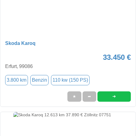
Skoda Karoq
33.450 €
Erfurt, 99086
3.800 km
Benzin
110 kw (150 PS)
➜
★
➦