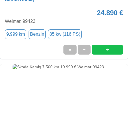
24.890 €
Weimar, 99423
9.999 km
Benzin
85 kw (116 PS)
➜
★
➦