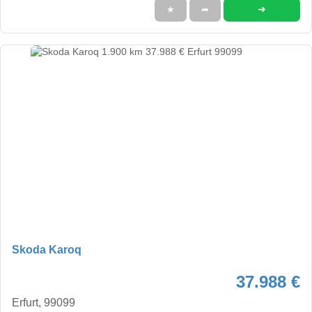
➜
★
➦
Skoda Karoq
37.988 €
Erfurt, 99099