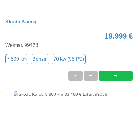
Skoda Kamiq
19.999 €
Weimar, 99423
7.500 km
Benzin
70 kw (95 PS)
➜
★
➦