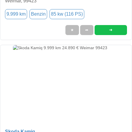
Weimar, 99423
9.999 km
Benzin
85 kw (116 PS)
➜
★
➦
Skoda Kamiq