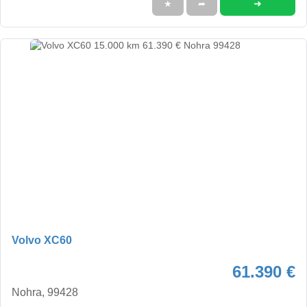
➜
★
➦
Volvo XC60
61.390 €
Nohra, 99428