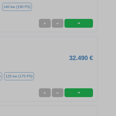
140 kw (190 PS)
➜
★
➦
32.490 €
o
125 kw (170 PS)
➜
★
➦