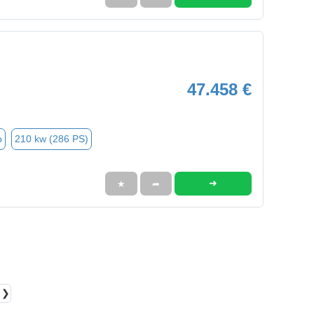
47.458 €
o
210 kw (286 PS)
➜
★
➦
❯❯