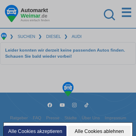
☰
Automarkt
Weimar
.de
Autos einfach finden
❯
SUCHEN
❯
DIESEL
❯
AUDI
Leider konnten wir derzeit keine passenden Autos finden.
Schauen Sie bald wieder vorbei!
Ratgeber
FAQ
Presse
Städte
Über Uns
Impressum
Datenschutz
Cookies
Alle Cookies akzeptieren
Alle Cookies ablehnen