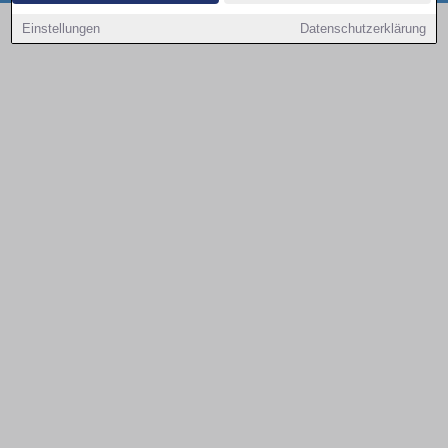
Copyright © 2000 - 2026 | 1A Infosysteme GmbH | Content by: 1a-sites-autos
Einstellungen
Datenschutzerklärung
09.08.2026