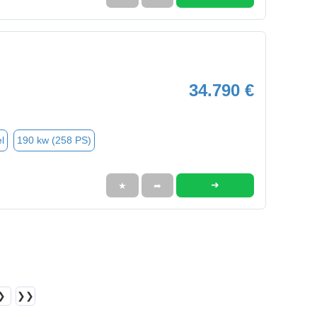
34.790 €
l
190 kw (258 PS)
➜
★
➦
❯
❯❯