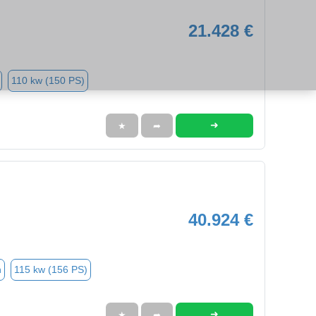
21.428 €
110 kw (150 PS)
➜
★
➦
40.924 €
n
115 kw (156 PS)
➜
★
➦