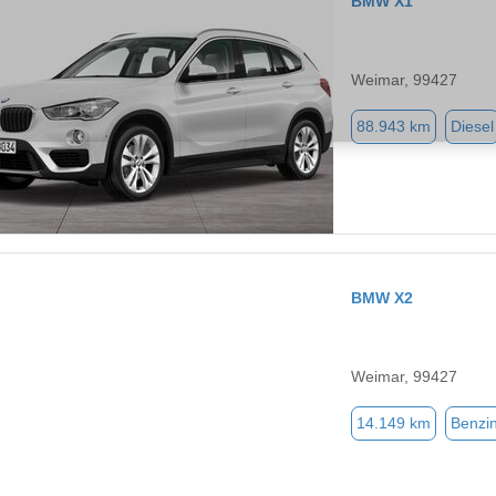
BMW X1
Weimar, 99427
88.943 km
Diesel
BMW X2
Weimar, 99427
14.149 km
Benzi