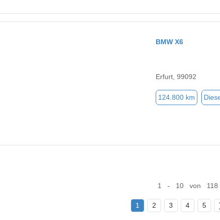
BMW X6
Erfurt, 99092
124.800 km
Diese
1 - 10 von 118
1
2
3
4
5