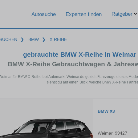
Ratgeber
Autosuche
Experten finden
SUCHEN
❯
BMW
❯
X-REIHE
gebrauchte BMW X-Reihe in Weimar
BMW X-Reihe Gebrauchtwagen & Jahresw
 Weimar für BMW X-Reihe bei Automarkt-Weimar.de gezielt Fahrzeuge dieses Mode
siehst du auf einen Blick, welche BMW X-Reihe Fahrze
BMW X3
Weimar, 99427