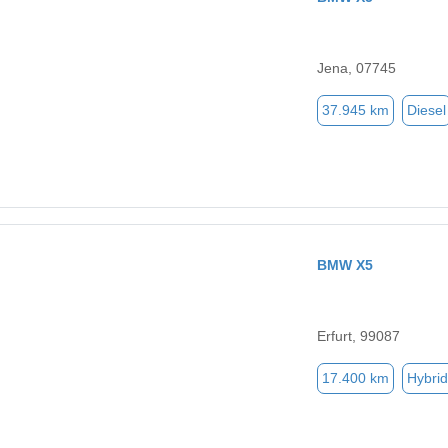
Jena, 07745
37.945 km
Diesel
BMW X5
Erfurt, 99087
17.400 km
Hybrid