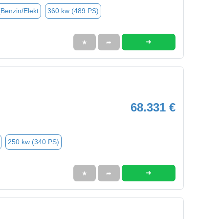
(Benzin/Elekt
360 kw (489 PS)
➜
★
➦
68.331 €
250 kw (340 PS)
➜
★
➦