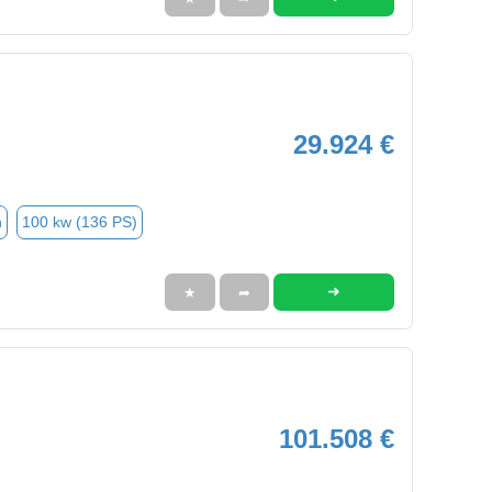
29.924 €
n
100 kw (136 PS)
➜
★
➦
101.508 €