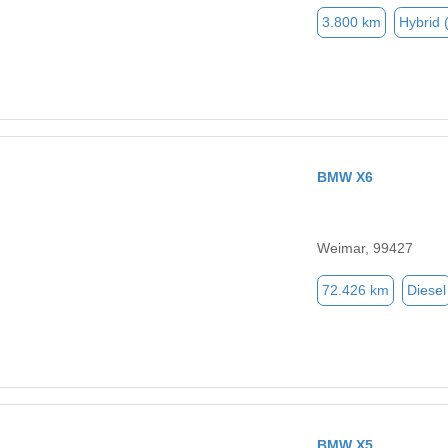
3.800 km
Hybrid 
BMW X6
Weimar, 99427
72.426 km
Diesel
BMW X5