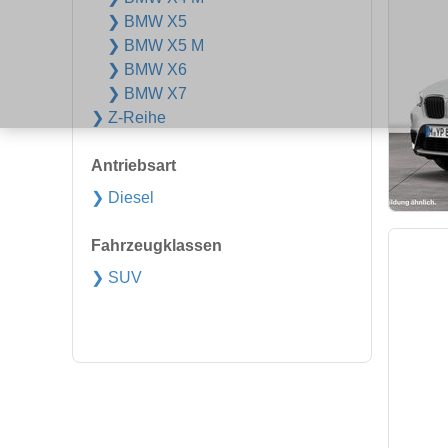
❯ BMW X5
❯ BMW X5 M
❯ BMW X6
❯ BMW X7
❯ Z-Reihe
Antriebsart
❯ Diesel
Fahrzeugklassen
❯ SUV