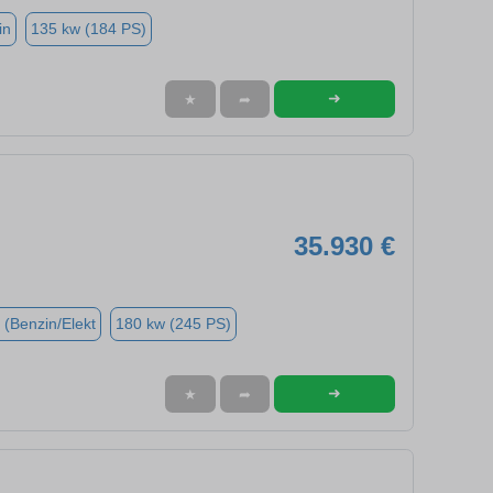
in
135 kw (184 PS)
➜
★
➦
35.930 €
 (Benzin/Elekt
180 kw (245 PS)
➜
★
➦