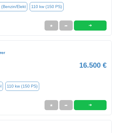
 (Benzin/Elekt
110 kw (150 PS)
➜
★
➦
rer
16.500 €
l
110 kw (150 PS)
➜
★
➦