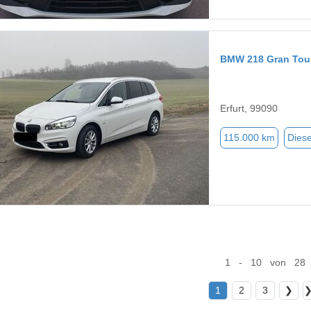
BMW 218 Gran Tou
Erfurt, 99090
115.000 km
Diese
1 - 10 von 28
1
2
3
❯