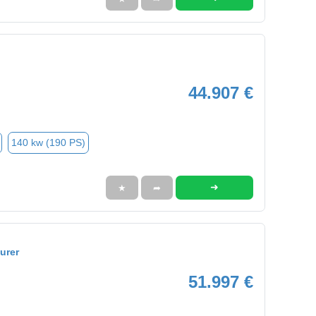
44.907 €
140 kw (190 PS)
➜
★
➦
urer
51.997 €