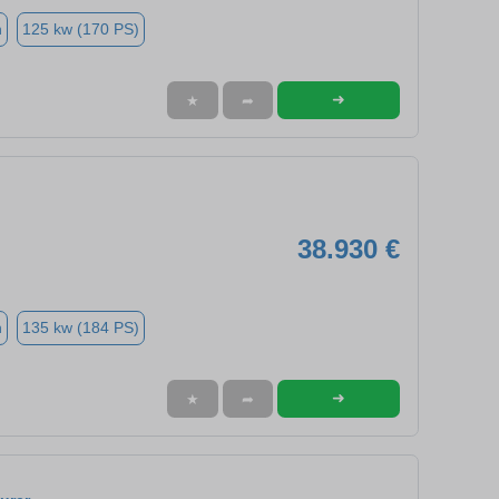
n
125 kw (170 PS)
➜
★
➦
38.930 €
n
135 kw (184 PS)
➜
★
➦