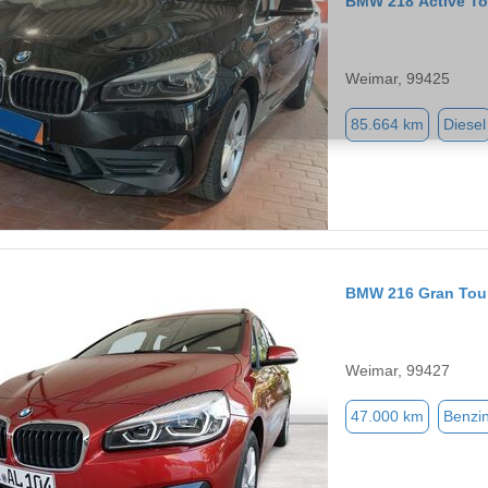
BMW 218 Active To
Weimar, 99425
85.664 km
Diesel
BMW 216 Gran Tou
Weimar, 99427
47.000 km
Benzi