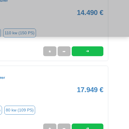
urer
14.490 €
110 kw (150 PS)
➜
★
➦
rer
17.949 €
n
80 kw (109 PS)
➜
★
➦