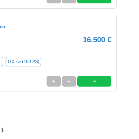
rer
16.500 €
l
110 kw (150 PS)
➜
★
➦
❯❯