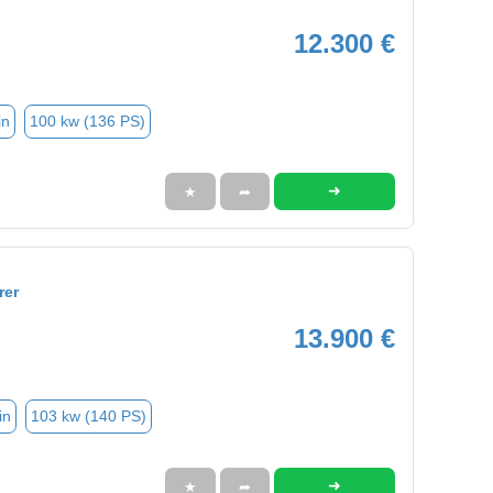
12.300 €
in
100 kw (136 PS)
➜
★
➦
rer
13.900 €
in
103 kw (140 PS)
➜
★
➦