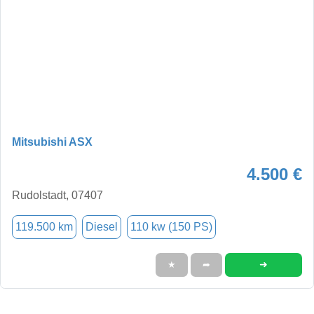
Mitsubishi ASX
4.500 €
Rudolstadt, 07407
119.500 km
Diesel
110 kw (150 PS)
➜
★
➦