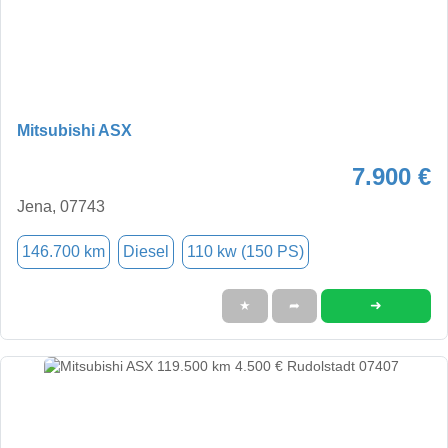
Mitsubishi ASX
7.900 €
Jena, 07743
146.700 km
Diesel
110 kw (150 PS)
➜
★
➦