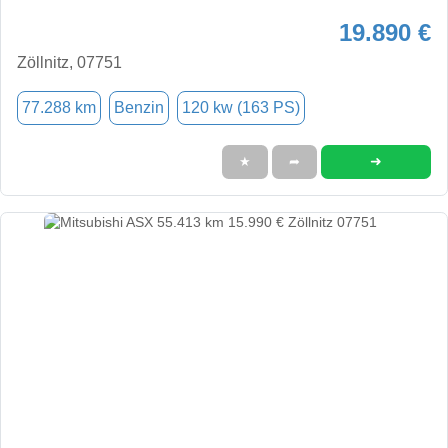
19.890 €
Zöllnitz, 07751
77.288 km
Benzin
120 kw (163 PS)
➜
★
➦