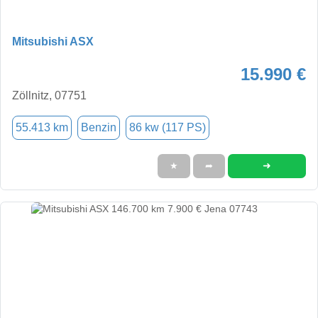
Mitsubishi ASX
15.990 €
Zöllnitz, 07751
55.413 km
Benzin
86 kw (117 PS)
➜
★
➦