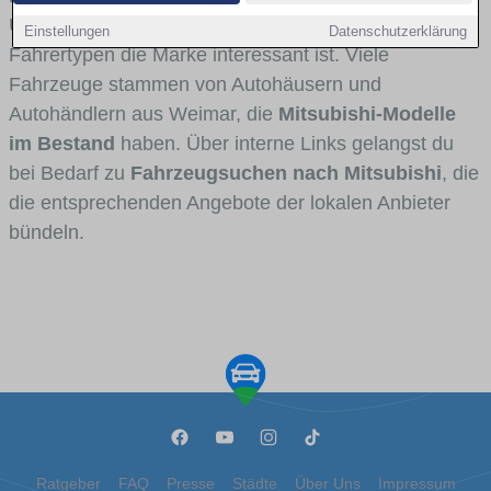
Umlandverkehr zu sehen sind und für welche
Einstellungen
Datenschutzerklärung
Fahrertypen die Marke interessant ist. Viele
Fahrzeuge stammen von Autohäusern und
Autohändlern aus Weimar, die
Mitsubishi-Modelle
im Bestand
haben. Über interne Links gelangst du
bei Bedarf zu
Fahrzeugsuchen nach Mitsubishi
, die
die entsprechenden Angebote der lokalen Anbieter
bündeln.
Ratgeber
FAQ
Presse
Städte
Über Uns
Impressum