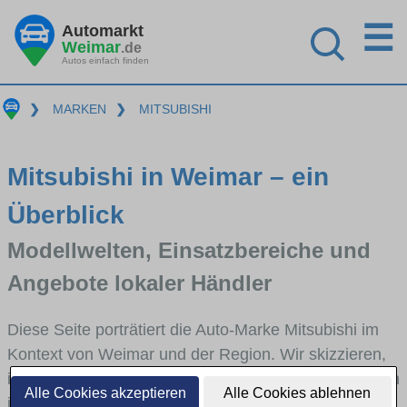
☰
Automarkt
Weimar
.de
Autos einfach finden
❯
MARKEN
❯
MITSUBISHI
Mitsubishi in Weimar – ein
Überblick
Modellwelten, Einsatzbereiche und
Angebote lokaler Händler
Diese Seite porträtiert die Auto-Marke Mitsubishi im
Kontext von Weimar und der Region. Wir skizzieren,
in welchen Fahrzeugklassen Mitsubishi stark vertreten
Alle Cookies akzeptieren
Alle Cookies ablehnen
ist, welche Modellreihen häufig im Stadt- und