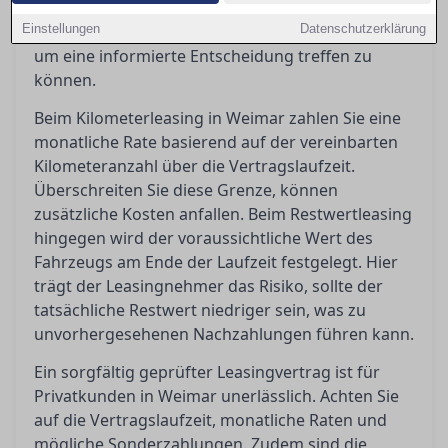
Leasingvertrag besonders relevant sind und wie
Einstellungen
man häufigen Kostenfallen geschickt ausweicht,
Datenschutzerklärung
um eine informierte Entscheidung treffen zu
können.
Beim Kilometerleasing in Weimar zahlen Sie eine
monatliche Rate basierend auf der vereinbarten
Kilometeranzahl über die Vertragslaufzeit.
Überschreiten Sie diese Grenze, können
zusätzliche Kosten anfallen. Beim Restwertleasing
hingegen wird der voraussichtliche Wert des
Fahrzeugs am Ende der Laufzeit festgelegt. Hier
trägt der Leasingnehmer das Risiko, sollte der
tatsächliche Restwert niedriger sein, was zu
unvorhergesehenen Nachzahlungen führen kann.
Ein sorgfältig geprüfter Leasingvertrag ist für
Privatkunden in Weimar unerlässlich. Achten Sie
auf die Vertragslaufzeit, monatliche Raten und
mögliche Sonderzahlungen. Zudem sind die