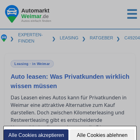
Automarkt
☰
Weimar
.de
Autos einfach finden
EXPERTEN-
LEASING
RATGEBER
C49204
❯
❯
❯
❯
FINDEN
Leasing · in Weimar
Auto leasen: Was Privatkunden wirklich
wissen müssen
Das Leasen eines Autos kann für Privatkunden in
Weimar eine attraktive Alternative zum Kauf
darstellen. Doch zwischen Kilometerleasing und
Restwertleasing gibt es entscheidende
Unterschiede, die es zu kennen gilt. Dieser
Ratgeber beleuchtet, welche Aspekte im
Alle Cookies akzeptieren
Alle Cookies ablehnen