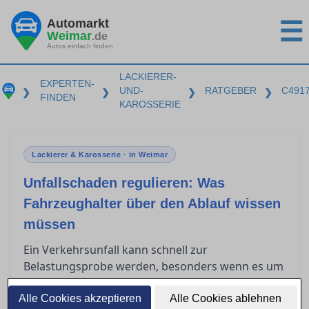
Automarkt
☰
Weimar
.de
Autos einfach finden
LACKIERER-
EXPERTEN-
UND-
RATGEBER
C491
❯
❯
❯
❯
FINDEN
KAROSSERIE
Lackierer & Karosserie · in Weimar
Unfallschaden regulieren: Was
Fahrzeughalter über den Ablauf wissen
müssen
Ein Verkehrsunfall kann schnell zur
Belastungsprobe werden, besonders wenn es um
die Regulierung des Schadens über die
gegnerische Versicherung geht. Fahrzeughalter
Alle Cookies akzeptieren
Alle Cookies ablehnen