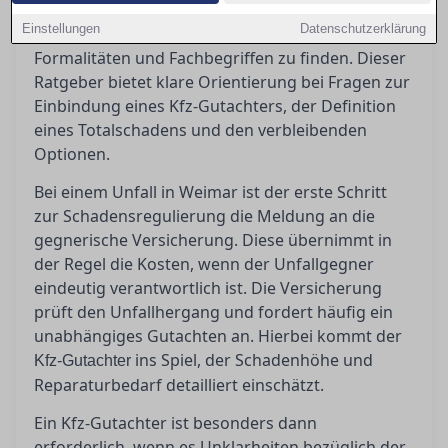
in Weimar stehen oft vor der Herausforderung,
Einstellungen
Datenschutzerklärung
den richtigen Weg durch den Dschungel von
Formalitäten und Fachbegriffen zu finden. Dieser
Ratgeber bietet klare Orientierung bei Fragen zur
Einbindung eines Kfz-Gutachters, der Definition
eines Totalschadens und den verbleibenden
Optionen.
Bei einem Unfall in Weimar ist der erste Schritt
zur Schadensregulierung die Meldung an die
gegnerische Versicherung. Diese übernimmt in
der Regel die Kosten, wenn der Unfallgegner
eindeutig verantwortlich ist. Die Versicherung
prüft den Unfallhergang und fordert häufig ein
unabhängiges Gutachten an. Hierbei kommt der
ins Spiel, der Schadenhöhe und
Kfz-Gutachter
Reparaturbedarf detailliert einschätzt.
Ein Kfz-Gutachter ist besonders dann
erforderlich, wenn es Unklarheiten bezüglich der