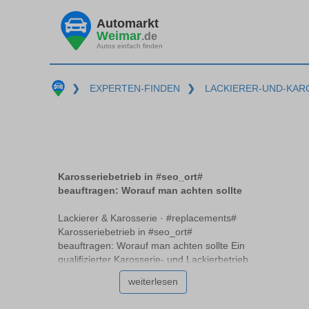
Automarkt
Weimar
.de
Autos einfach finden
❯
EXPERTEN-FINDEN
❯
LACKIERER-UND-KAR
Karosseriebetrieb in #seo_ort#
beauftragen: Worauf man achten sollte
Lackierer & Karosserie · #replacements#
Karosseriebetrieb in #seo_ort#
beauftragen: Worauf man achten sollte Ein
qualifizierter Karosserie- und Lackierbetrieb
#replacements# kann entscheidend dafür
weiterlesen
sein, dass Ihr Fahrzeug in bestem Zustand
erstrahlt. Doch woran erkennt man einen