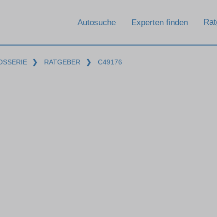
Rat
Autosuche
Experten finden
OSSERIE
❯
RATGEBER
❯
C49176