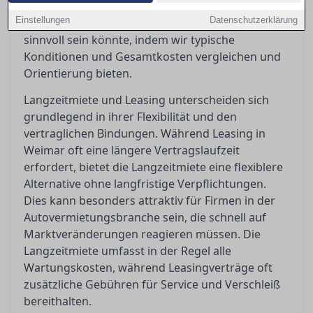
Nutzung und Bedarf variieren können. In diesem
Einstellungen
Datenschutzerklärung
Artikel beleuchten wir, welche Option für Sie
sinnvoll sein könnte, indem wir typische
Konditionen und Gesamtkosten vergleichen und
Orientierung bieten.
Langzeitmiete und Leasing unterscheiden sich
grundlegend in ihrer Flexibilität und den
vertraglichen Bindungen. Während Leasing in
Weimar oft eine längere Vertragslaufzeit
erfordert, bietet die Langzeitmiete eine flexiblere
Alternative ohne langfristige Verpflichtungen.
Dies kann besonders attraktiv für Firmen in der
Autovermietungsbranche sein, die schnell auf
Marktveränderungen reagieren müssen. Die
Langzeitmiete umfasst in der Regel alle
Wartungskosten, während Leasingverträge oft
zusätzliche Gebühren für Service und Verschleiß
bereithalten.