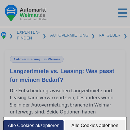
Automarkt
☰
Weimar
.de
Autos einfach finden
EXPERTEN-
AUTOVERMIETUNG
RATGEBER
❯
❯
❯
❯
FINDEN
Autovermietung · in Weimar
Langzeitmiete vs. Leasing: Was passt
für meinen Bedarf?
Die Entscheidung zwischen Langzeitmiete und
kann verwirrend sein, besonders wenn
Leasing
Sie in der Autovermietungsbranche in Weimar
unterwegs sind. Beide Optionen haben
spezifische Vorteile und unterschiedliche
Kostenstrukturen, die je nach individueller
Alle Cookies akzeptieren
Alle Cookies ablehnen