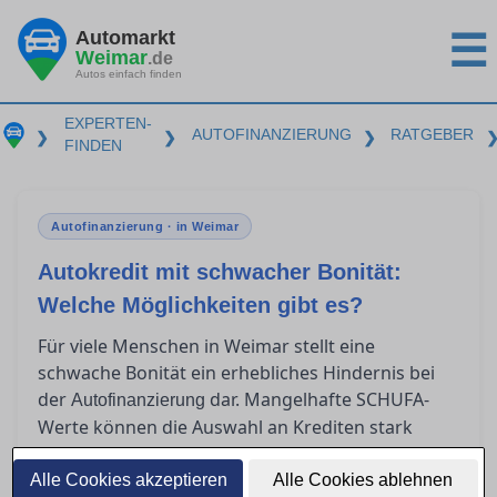
Automarkt
☰
Weimar
.de
Autos einfach finden
EXPERTEN-
AUTOFINANZIERUNG
RATGEBER
❯
❯
❯
FINDEN
Autofinanzierung · in Weimar
Autokredit mit schwacher Bonität:
Welche Möglichkeiten gibt es?
Für viele Menschen in Weimar stellt eine
schwache Bonität ein erhebliches Hindernis bei
der
dar. Mangelhafte SCHUFA-
Autofinanzierung
Werte können die Auswahl an Krediten stark
einschränken und zu höheren Zinsen führen. In
diesem Artikel zeigen wir Ihnen realistische
Alle Cookies akzeptieren
Alle Cookies ablehnen