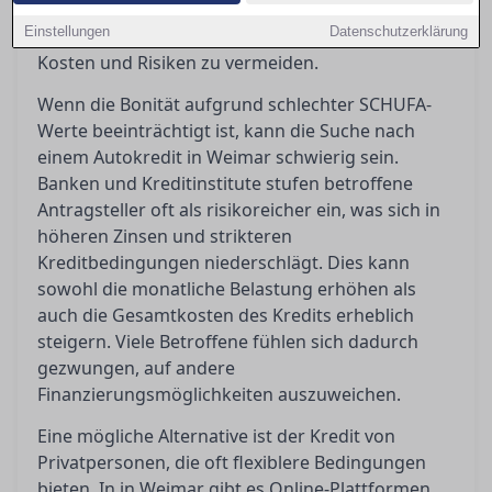
Alternativen auf und helfen Ihnen dabei, die
Einstellungen
Datenschutzerklärung
richtige Entscheidung zu treffen, um unnötige
Kosten und Risiken zu vermeiden.
Wenn die Bonität aufgrund schlechter SCHUFA-
Werte beeinträchtigt ist, kann die Suche nach
einem Autokredit in Weimar schwierig sein.
Banken und Kreditinstitute stufen betroffene
Antragsteller oft als risikoreicher ein, was sich in
höheren Zinsen und strikteren
Kreditbedingungen niederschlägt. Dies kann
sowohl die monatliche Belastung erhöhen als
auch die Gesamtkosten des Kredits erheblich
steigern. Viele Betroffene fühlen sich dadurch
gezwungen, auf andere
Finanzierungsmöglichkeiten auszuweichen.
Eine mögliche Alternative ist der Kredit von
Privatpersonen, die oft flexiblere Bedingungen
bieten. In in Weimar gibt es Online-Plattformen,