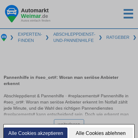
Automarkt
☰
Weimar
.de
Autos einfach finden
EXPERTEN-
ABSCHLEPPDIENST-
❯
❯
❯
RATGEBER
❯
FINDEN
UND-PANNENHILFE
Pannenhilfe in #seo_ort#: Woran man seriöse Anbieter
erkennt
Abschleppdienst & Pannenhilfe · #replacements# Pannenhilfe in
#seo_ort#: Woran man seriöse Anbieter erkennt Im Notfall zählt
jede Minute, und die Wahl des richtigen Pannendienstes
#replacements# kann entscheidend sein. Doch wie erkennt man
einen seriösen Anbieter, der professionell und zuverlässig handelt?
weiterlesen
Dieser Artikel bietet klare Orientierung und hilft Ihnen dabei, im
Ernstfall schnell und richtig zu entscheiden, ohne böse
Alle Cookies akzeptieren
Alle Cookies ablehnen