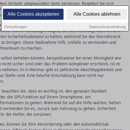
 dem Verkehr abgewandten Seite verlassen. Begeben Sie sich
 in Sicherheit, bevor Sie weitere Schritte unternehmen. Diese
Alle Cookies akzeptieren
Alle Cookies ablehnen
 selbst und andere zu schützen.
ben, ist der nächste Schritt, das Warndreieck aufzustellen. In in
Einstellungen
Datenschutzerklärung
hinter Ihrem Fahrzeug erfolgen, um den nachfolgenden Verkehr
einen Sicherheitsabstand zu halten, während Sie das Warndreieck
hr zu bringen. Diese Maßnahme hilft, Unfälle zu vermeiden und
 aufmerksam zu machen.
 selbst beheben können, beispielsweise bei einer Kleinigkeit wie
 nicht sicher sind oder das Problem komplexer erscheint, ist es
zu nehmen. In in Weimar gibt es zahlreiche Abschleppdienste und
ur Stelle sind. Eine falsche Einschätzung kann nicht nur
en.
n, beachten Sie, dass es wichtig ist, den genauen Standort
oder die GPS-Funktion auf Ihrem Smartphone, um
ormationen zu geben. Während Sie auf die Hilfe warten, halten
nd vermeiden Sie es, zurück zum Fahrzeug zu gehen. Sicherheit
für die Helfer, die anrücken.
n, können Sie Ihre Versicherung oder den Automobilclub