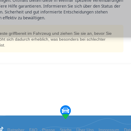
nigen. Oftmals bieten diese in Weimar spezielle Vereinbarungen
lere Hilfe garantieren. Informieren Sie sich über den Status der
n. Sicherheit und gut informierte Entscheidungen stehen
 effektiv zu bewältigen.
ste griffbereit im Fahrzeug und ziehen Sie sie an, bevor Sie
höht sich dadurch erheblich, was besonders bei schlechter
st.
Ratgeber
FAQ
Presse
Städte
Über Uns
Impressum
Dat