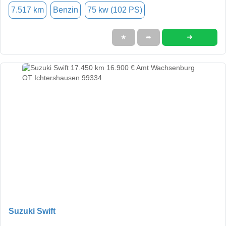
7.517 km
Benzin
75 kw (102 PS)
➜
★
➦
Suzuki Swift