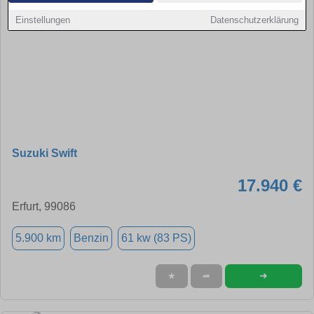
Einstellungen
Datenschutzerklärung
Suzuki Swift
17.940 €
Erfurt, 99086
5.900 km
Benzin
61 kw (83 PS)
➜
★
➦