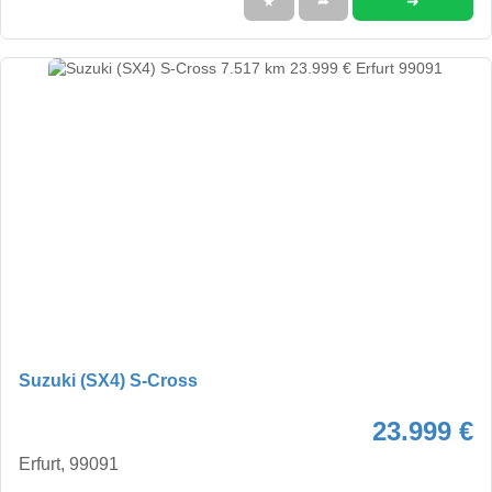
➜
★
➦
Suzuki (SX4) S-Cross
23.999 €
Erfurt, 99091