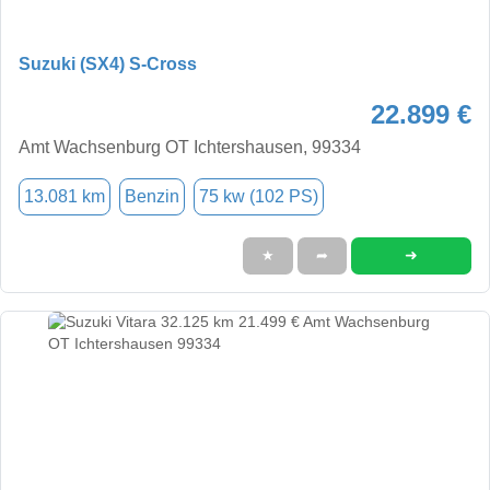
Suzuki (SX4) S-Cross
22.899 €
Amt Wachsenburg OT Ichtershausen, 99334
13.081 km
Benzin
75 kw (102 PS)
➜
★
➦