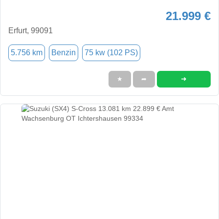
21.999 €
Erfurt, 99091
5.756 km
Benzin
75 kw (102 PS)
➜
★
➦