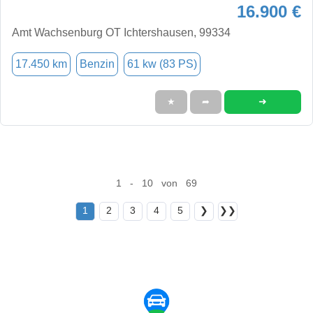
16.900 €
Amt Wachsenburg OT Ichtershausen, 99334
17.450 km
Benzin
61 kw (83 PS)
➜
★
➦
1 - 10 von 69
1
2
3
4
5
❯
❯❯