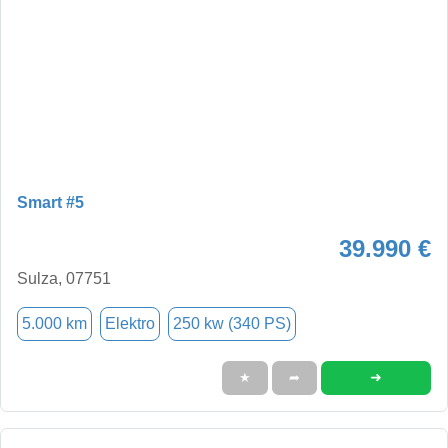
Smart #5
39.990 €
Sulza, 07751
5.000 km
Elektro
250 kw (340 PS)
➜
★
➦