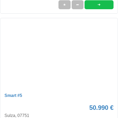
➜
★
➦
Smart #5
50.990 €
Sulza, 07751