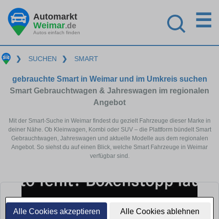
☰
Automarkt
Weimar
.de
Autos einfach finden
❯
SUCHEN
❯
SMART
gebrauchte Smart in Weimar und im Umkreis suchen
Smart Gebrauchtwagen & Jahreswagen im regionalen
Angebot
Mit der Smart-Suche in Weimar findest du gezielt Fahrzeuge dieser Marke in
deiner Nähe. Ob Kleinwagen, Kombi oder SUV – die Plattform bündelt Smart
Gebrauchtwagen, Jahreswagen und aktuelle Modelle aus dem regionalen
Angebot. So siehst du auf einen Blick, welche Smart Fahrzeuge in Weimar
verfügbar sind.
Alle Cookies akzeptieren
Alle Cookies ablehnen