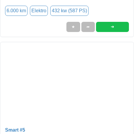
6.000 km
Elektro
432 kw (587 PS)
➜
★
➦
Smart #5