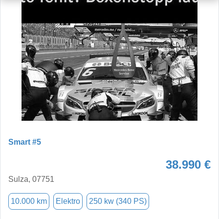
Smart #5
38.990 €
Sulza, 07751
10.000 km
Elektro
250 kw (340 PS)