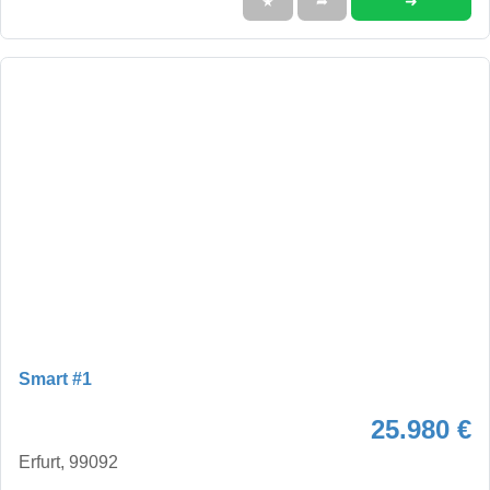
➜
★
➦
Smart #1
25.980 €
Erfurt, 99092