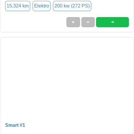
15.324 km
Elektro
200 kw (272 PS)
➜
★
➦
Smart #1