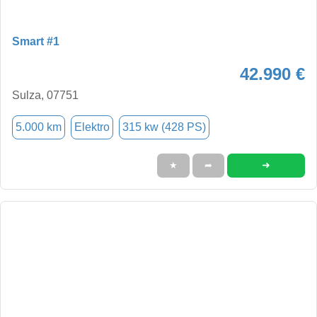
Smart #1
42.990 €
Sulza, 07751
5.000 km
Elektro
315 kw (428 PS)
➜
★
➦