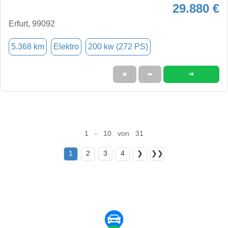
29.880 €
Erfurt, 99092
5.368 km
Elektro
200 kw (272 PS)
➜
★
➦
1 - 10 von 31
1
2
3
4
❯
❯❯