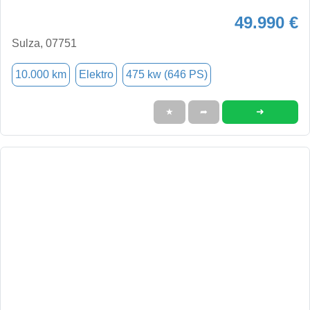
49.990 €
Sulza, 07751
10.000 km
Elektro
475 kw (646 PS)
➜
★
➦