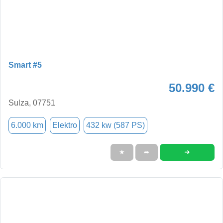
Smart #5
50.990 €
Sulza, 07751
6.000 km
Elektro
432 kw (587 PS)
➜
★
➦