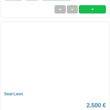
➜
★
➦
Seat Leon
2.500 €