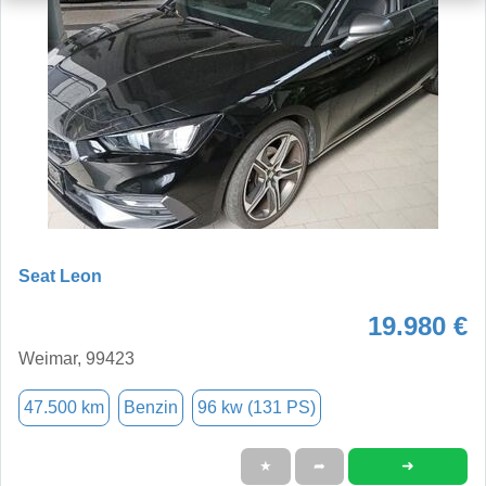
Seat Leon
19.980 €
Weimar, 99423
47.500 km
Benzin
96 kw (131 PS)
➜
★
➦