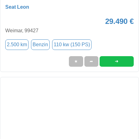
Seat Leon
29.490 €
Weimar, 99427
2.500 km
Benzin
110 kw (150 PS)
➜
★
➦