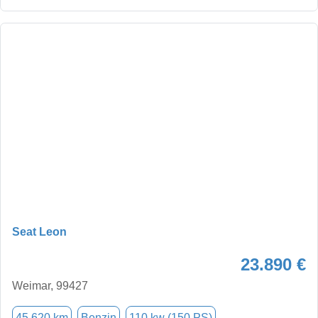
Seat Leon
23.890 €
Weimar, 99427
45.620 km
Benzin
110 kw (150 PS)