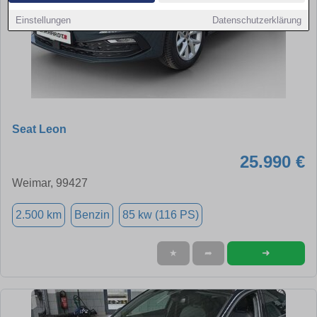
Einstellungen
Datenschutzerklärung
Seat Leon
25.990 €
Weimar, 99427
2.500 km
Benzin
85 kw (116 PS)
➜
★
➦