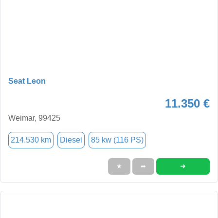
Seat Leon
11.350 €
Weimar, 99425
214.530 km
Diesel
85 kw (116 PS)
➜
★
➦