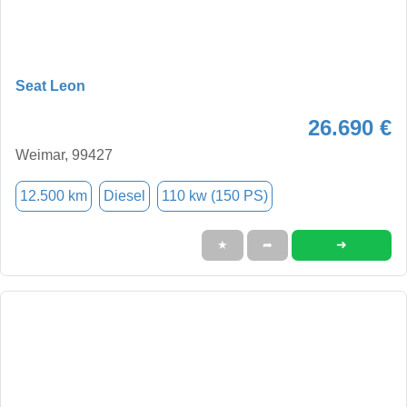
Seat Leon
26.690 €
Weimar, 99427
12.500 km
Diesel
110 kw (150 PS)
➜
★
➦