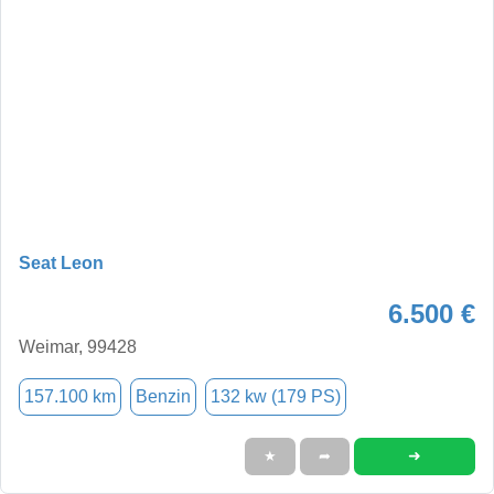
Seat Leon
6.500 €
Weimar, 99428
157.100 km
Benzin
132 kw (179 PS)
➜
★
➦