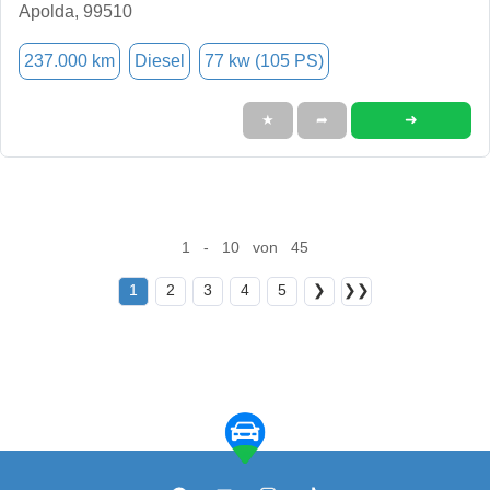
Apolda, 99510
237.000 km
Diesel
77 kw (105 PS)
➜
★
➦
1 - 10 von 45
1
2
3
4
5
❯
❯❯