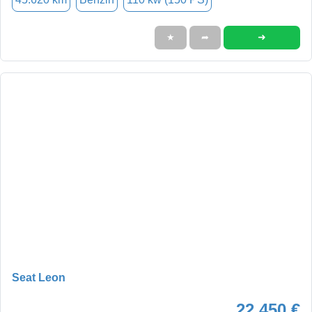
➜
★
➦
Seat Leon
22.450 €