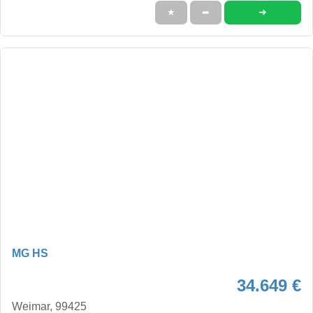
➜
★
➦
MG HS
34.649 €
Weimar, 99425