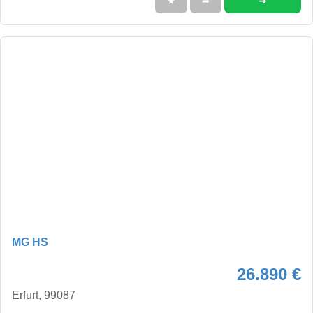
➜
★
➦
MG HS
26.890 €
Erfurt, 99087