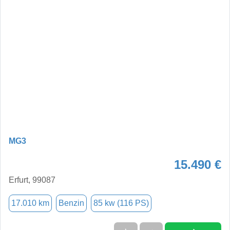
MG3
15.490 €
Erfurt, 99087
17.010 km
Benzin
85 kw (116 PS)