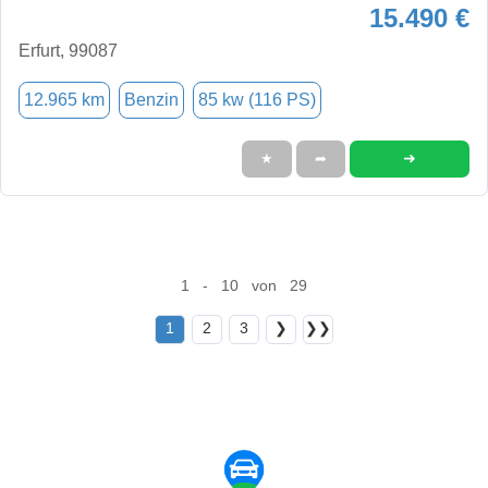
15.490 €
Erfurt, 99087
12.965 km
Benzin
85 kw (116 PS)
➜
★
➦
1 - 10 von 29
1
2
3
❯
❯❯