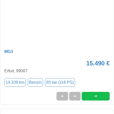
MG3
15.490 €
Erfurt, 99087
14.339 km
Benzin
85 kw (116 PS)
➜
★
➦