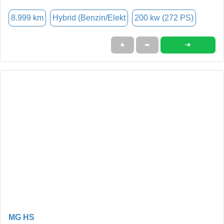
8.999 km
Hybrid (Benzin/Elekt
200 kw (272 PS)
➜
★
➦
MG HS