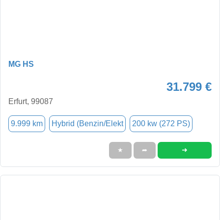
MG HS
31.799 €
Erfurt, 99087
9.999 km
Hybrid (Benzin/Elekt
200 kw (272 PS)
➜
★
➦