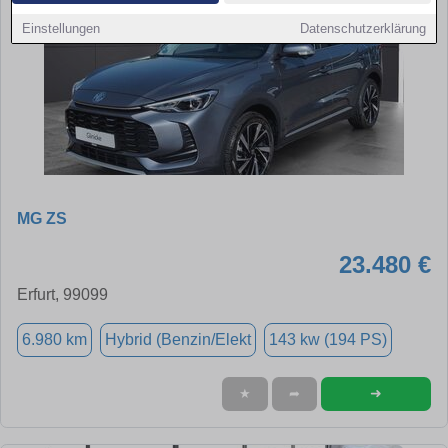
Einstellungen
Datenschutzerklärung
MG ZS
23.480 €
Erfurt, 99099
6.980 km
Hybrid (Benzin/Elekt
143 kw (194 PS)
➜
★
➦