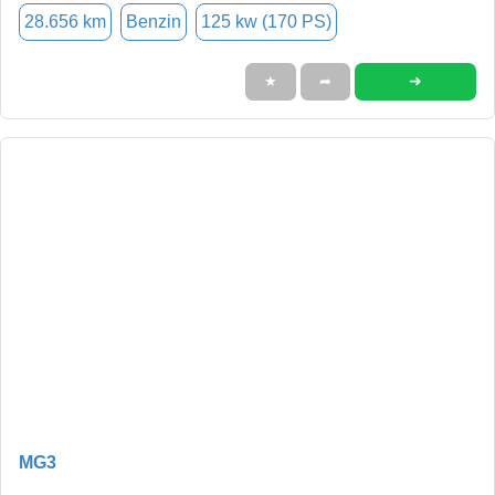
28.656 km
Benzin
125 kw (170 PS)
➜
★
➦
MG3