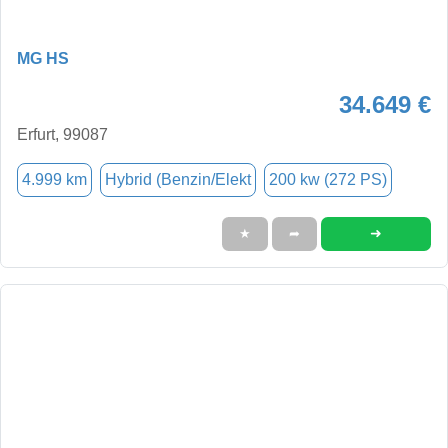
MG HS
34.649 €
Erfurt, 99087
4.999 km
Hybrid (Benzin/Elekt
200 kw (272 PS)
➜
★
➦