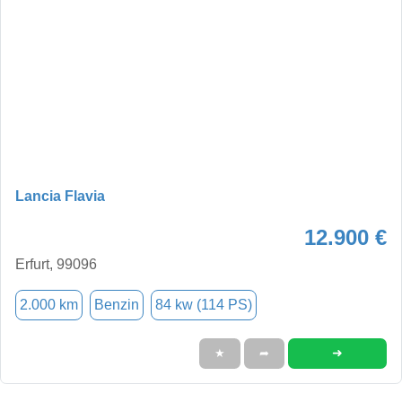
Lancia Flavia
12.900 €
Erfurt, 99096
2.000 km
Benzin
84 kw (114 PS)
➜
★
➦