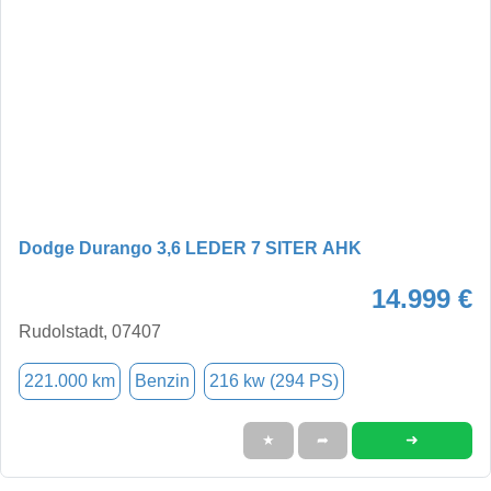
Dodge Durango 3,6 LEDER 7 SITER AHK
14.999 €
Rudolstadt, 07407
221.000 km
Benzin
216 kw (294 PS)
➜
★
➦