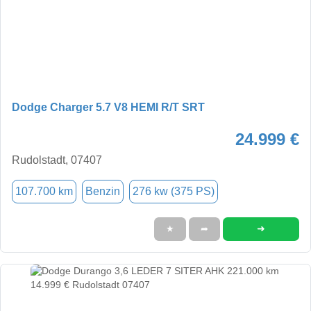
Dodge Charger 5.7 V8 HEMI R/T SRT
24.999 €
Rudolstadt, 07407
107.700 km
Benzin
276 kw (375 PS)
➜
★
➦