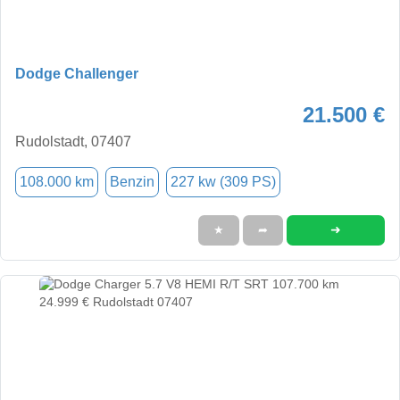
Dodge Challenger
21.500 €
Rudolstadt, 07407
108.000 km
Benzin
227 kw (309 PS)
➜
★
➦