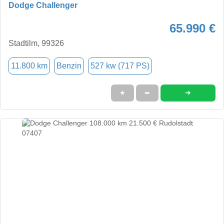
Dodge Challenger
65.990 €
Stadtilm, 99326
11.800 km
Benzin
527 kw (717 PS)
➜
★
➦