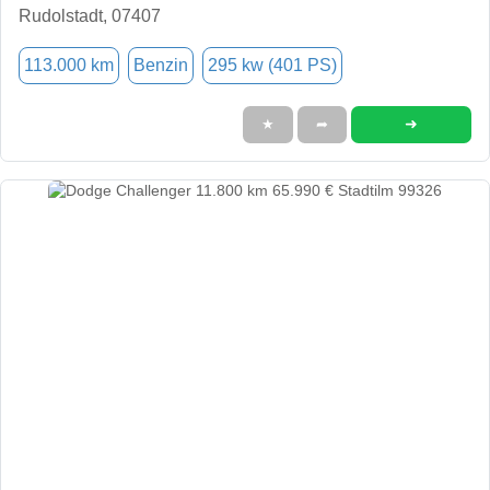
Rudolstadt, 07407
113.000 km
Benzin
295 kw (401 PS)
➜
★
➦