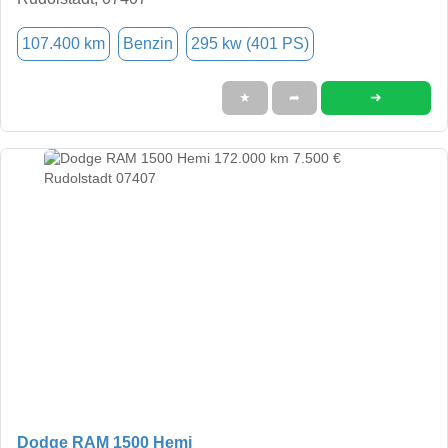
107.400 km
Benzin
295 kw (401 PS)
➜
★
➦
Dodge RAM 1500 Hemi