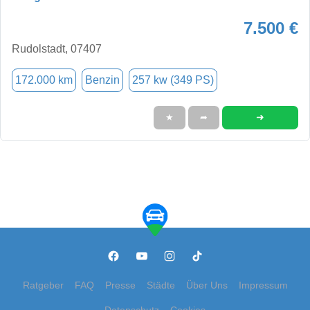
7.500 €
Rudolstadt, 07407
172.000 km
Benzin
257 kw (349 PS)
➜
★
➦
Ratgeber
FAQ
Presse
Städte
Über Uns
Impressum