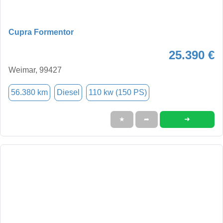
Cupra Formentor
25.390 €
Weimar, 99427
56.380 km
Diesel
110 kw (150 PS)
➜
★
➦