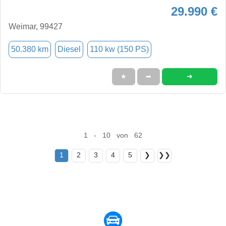
29.990 €
Weimar, 99427
50.380 km
Diesel
110 kw (150 PS)
➜
★
➦
1 - 10 von 62
1
2
3
4
5
❯
❯❯