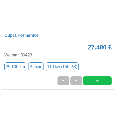
Cupra Formentor
27.480 €
Weimar, 99423
25.100 km
Benzin
110 kw (150 PS)
➜
★
➦