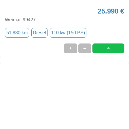
25.990 €
Weimar, 99427
51.880 km
Diesel
110 kw (150 PS)
➜
★
➦