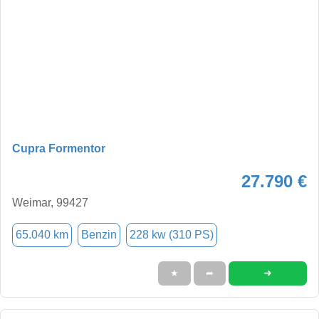
Cupra Formentor
27.790 €
Weimar, 99427
65.040 km
Benzin
228 kw (310 PS)
➜
★
➦