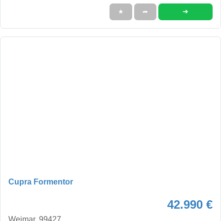
➜
★
➦
Cupra Formentor
42.990 €
Weimar, 99427