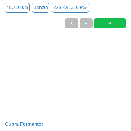
49.710 km
Benzin
228 kw (310 PS)
➜
★
➦
Cupra Formentor