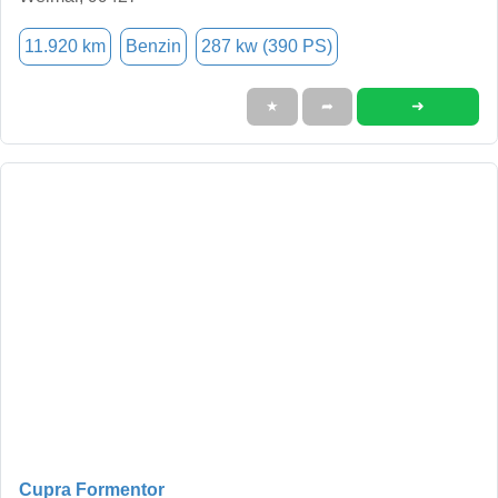
11.920 km
Benzin
287 kw (390 PS)
➜
★
➦
Cupra Formentor