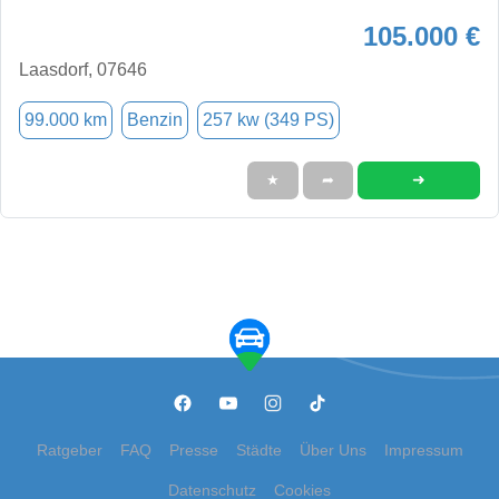
105.000 €
Laasdorf, 07646
99.000 km
Benzin
257 kw (349 PS)
➜
★
➦
Ratgeber
FAQ
Presse
Städte
Über Uns
Impressum
Datenschutz
Cookies