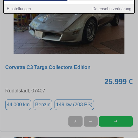
Einstellungen
Datenschutzerklärung
Corvette C3 Targa Collectors Edition
25.999 €
Rudolstadt, 07407
44.000 km
Benzin
149 kw (203 PS)
➜
★
➦