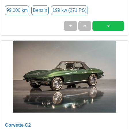
99.000 km
Benzin
199 kw (271 PS)
➜
★
➦
Corvette C2