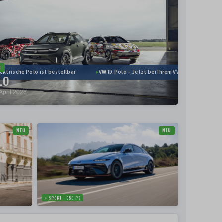
U
ktrische Polo ist bestellbar
VW ID.Polo – Jetzt bei Ihrem VW Händler konfigur
LO
April 2026
NEU
NEU
⚡ SPORT · 650 PS