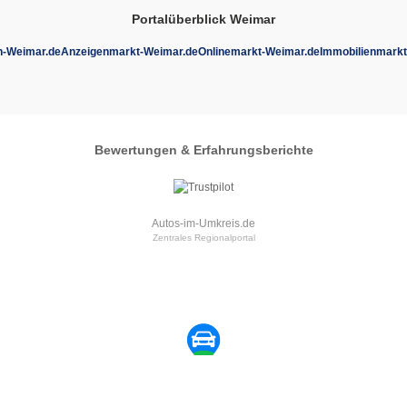
Portalüberblick Weimar
-Weimar.de
Anzeigenmarkt-Weimar.de
Onlinemarkt-Weimar.de
Immobilienmarkt
Bewertungen & Erfahrungsberichte
Autos-im-Umkreis.de
Zentrales Regionalportal
Automarkt
Weimar