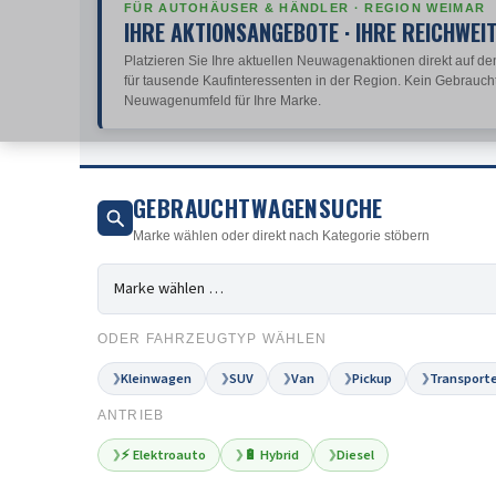
FÜR AUTOHÄUSER & HÄNDLER · REGION WEIMAR
IHRE AKTIONSANGEBOTE · IHRE REICHWEI
Platzieren Sie Ihre aktuellen Neuwagenaktionen direkt auf den
für tausende Kaufinteressenten in der Region. Kein Gebrauch
Neuwagenumfeld für Ihre Marke.
GEBRAUCHTWAGENSUCHE
Marke wählen oder direkt nach Kategorie stöbern
ODER FAHRZEUGTYP WÄHLEN
Kleinwagen
SUV
Van
Pickup
Transporte
❯
❯
❯
❯
❯
ANTRIEB
⚡ Elektroauto
🔋 Hybrid
Diesel
❯
❯
❯