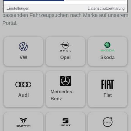
aus gelangst du mit internen Links bequem zu den
Einstellungen
Datenschutzerklärung
passenden Fahrzeugsuchen nach Marke auf unserem
Portal.
VW
Opel
Skoda
Mercedes-
Audi
Fiat
Benz