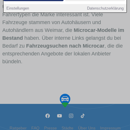
Umlandverkehr zu sehen sind und für welche
Einstellungen
Datenschutzerklärung
Fahrertypen die Marke interessant ist. Viele
Fahrzeuge stammen von Autohäusern und
Autohändlern aus Weimar, die
Microcar-Modelle im
Bestand
haben. Über interne Links gelangst du bei
Bedarf zu
Fahrzeugsuchen nach Microcar
, die die
entsprechenden Angebote der lokalen Anbieter
bündeln.
Ratgeber
FAQ
Presse
Städte
Über Uns
Impressum