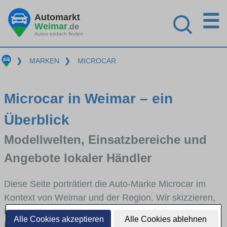
☰
Automarkt
Weimar
.de
Autos einfach finden
❯
MARKEN
❯
MICROCAR
Microcar in Weimar – ein
Überblick
Modellwelten, Einsatzbereiche und
Angebote lokaler Händler
Diese Seite porträtiert die Auto-Marke Microcar im
Kontext von Weimar und der Region. Wir skizzieren,
in welchen Fahrzeugklassen Microcar stark vertreten
Alle Cookies akzeptieren
Alle Cookies ablehnen
ist, welche Modellreihen häufig im Stadt- und