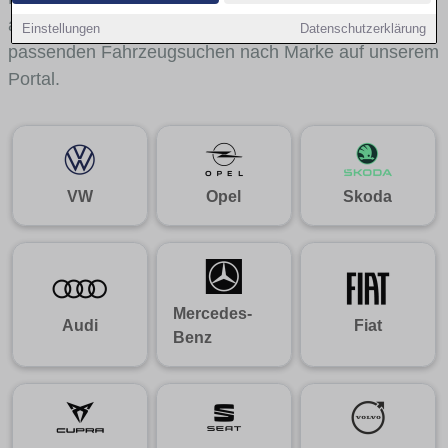
aus gelangst du mit internen Links bequem zu den
Einstellungen
Datenschutzerklärung
passenden Fahrzeugsuchen nach Marke auf unserem
Portal.
VW
Opel
Skoda
Mercedes-
Audi
Fiat
Benz