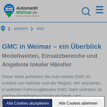
☰
Automarkt
Weimar
.de
Autos einfach finden
❯
MARKEN
❯
GMC
GMC in Weimar – ein Überblick
Modellwelten, Einsatzbereiche und
Angebote lokaler Händler
Diese Seite porträtiert die Auto-Marke GMC im
Kontext von Weimar und der Region. Wir skizzieren,
in welchen Fahrzeugklassen GMC stark vertreten ist,
welche Modellreihen häufig im Stadt- und
Umlandverkehr zu sehen sind und für welche
Alle Cookies akzeptieren
Alle Cookies ablehnen