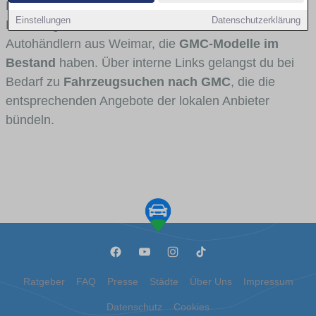
Fahrertypen die Marke interessant ist. Viele
Einstellungen
Datenschutzerklärung
Fahrzeuge stammen von Autohäusern und
Autohändlern aus Weimar, die
GMC-Modelle im
Bestand
haben. Über interne Links gelangst du bei
Bedarf zu
Fahrzeugsuchen nach GMC
, die die
entsprechenden Angebote der lokalen Anbieter
bündeln.
Ratgeber
FAQ
Presse
Städte
Über Uns
Impressum
Datenschutz
Cookies