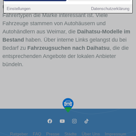
Umlandverkehr zu sehen sind und für welche
Einstellungen
Datenschutzerklärung
Fahrertypen die Marke interessant ist. Viele
Fahrzeuge stammen von Autohäusern und
Autohändlern aus Weimar, die
Daihatsu-Modelle im
Bestand
haben. Über interne Links gelangst du bei
Bedarf zu
Fahrzeugsuchen nach Daihatsu
, die die
entsprechenden Angebote der lokalen Anbieter
bündeln.
Ratgeber
FAQ
Presse
Städte
Über Uns
Impressum