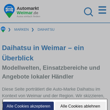
☰
Automarkt
Weimar
.de
Autos einfach finden
❯
MARKEN
❯
DAIHATSU
Daihatsu in Weimar – ein
Überblick
Modellwelten, Einsatzbereiche und
Angebote lokaler Händler
Diese Seite porträtiert die Auto-Marke Daihatsu im
Kontext von Weimar und der Region. Wir skizzieren,
in welchen Fahrzeugklassen Daihatsu stark vertreten
Alle Cookies akzeptieren
Alle Cookies ablehnen
ist, welche Modellreihen häufig im Stadt- und